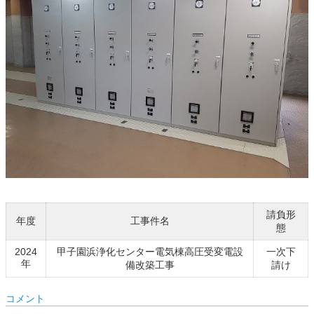
請負形
年度
工事件名
態
2024
甲子園浜浄化センター電気棟高圧受変電設
一次下
年
備改築工事
請け
コメント