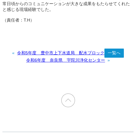
常日頃からのコミュニケーションが大きな成果をもたらせてくれた
と感じる現場経験でした。
（責任者：T.H）
«
令和5年度 豊中市上下水道局 配水ブロック
一覧へ
令和6年度 奈良県 宇陀川浄化センター
»