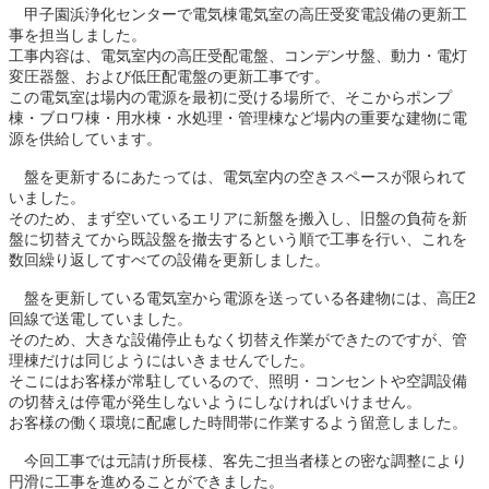
　甲子園浜浄化センターで電気棟電気室の高圧受変電設備の更新工
事を担当しました。
工事内容は、電気室内の高圧受配電盤、コンデンサ盤、動力・電灯
変圧器盤、および低圧配電盤の更新工事です。
この電気室は場内の電源を最初に受ける場所で、そこからポンプ
棟・ブロワ棟・用水棟・水処理・管理棟など場内の重要な建物に電
源を供給しています。
　盤を更新するにあたっては、電気室内の空きスペースが限られて
いました。
そのため、まず空いているエリアに新盤を搬入し、旧盤の負荷を新
盤に切替えてから既設盤を撤去するという順で工事を行い、これを
数回繰り返してすべての設備を更新しました。
　盤を更新している電気室から電源を送っている各建物には、高圧2
回線で送電していました。
そのため、大きな設備停止もなく切替え作業ができたのですが、管
理棟だけは同じようにはいきませんでした。
そこにはお客様が常駐しているので、照明・コンセントや空調設備
の切替えは停電が発生しないようにしなければいけません。
お客様の働く環境に配慮した時間帯に作業するよう留意しました。
　今回工事では元請け所長様、客先ご担当者様との密な調整により
円滑に工事を進めることができました。